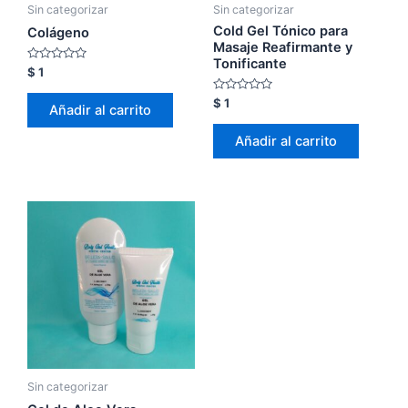
Sin categorizar
Sin categorizar
Cold Gel Tónico para
Colágeno
Masaje Reafirmante y
Tonificante
Valorado
$
1
con
0
Valorado
$
1
de
Añadir al carrito
con
5
0
de
Añadir al carrito
5
Sin categorizar