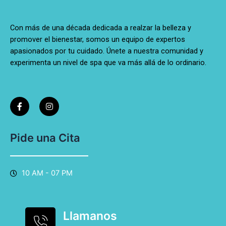
Con más de una década dedicada a realzar la belleza y
promover el bienestar, somos un equipo de expertos
apasionados por tu cuidado. Únete a nuestra comunidad y
experimenta un nivel de spa que va más allá de lo ordinario.
F
I
a
n
c
s
e
t
b
a
o
g
Pide una Cita
o
r
k
a
-
m
f
10 AM - 07 PM
Llamanos