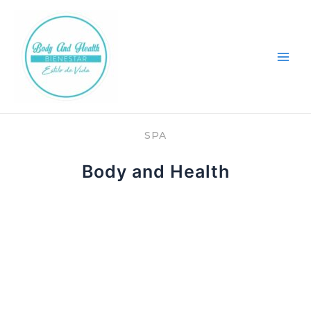
Ir
Main
al
Men
contenido
SPA
Body and Health