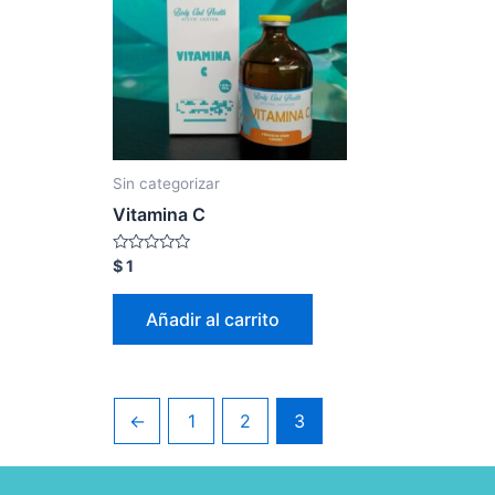
Sin categorizar
Vitamina C
Valorado
$
1
con
0
de
Añadir al carrito
5
←
1
2
3