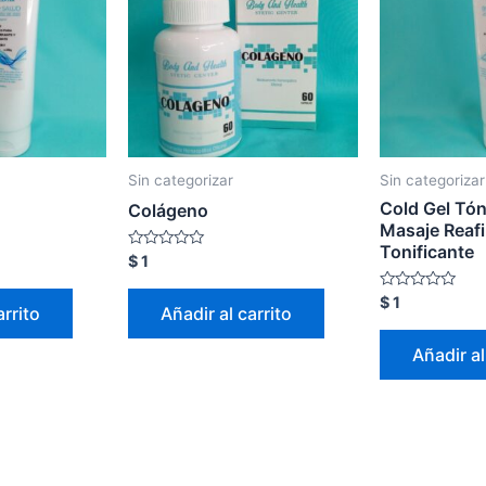
Sin categorizar
Sin categorizar
Cold Gel Tón
Colágeno
Masaje Reaf
Tonificante
Valorado
$
1
con
0
Valorado
$
1
de
arrito
Añadir al carrito
con
5
0
de
Añadir al
5