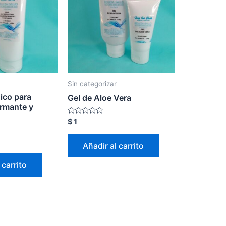
Sin categorizar
ico para
Gel de Aloe Vera
irmante y
Valorado
$
1
con
0
de
Añadir al carrito
5
 carrito