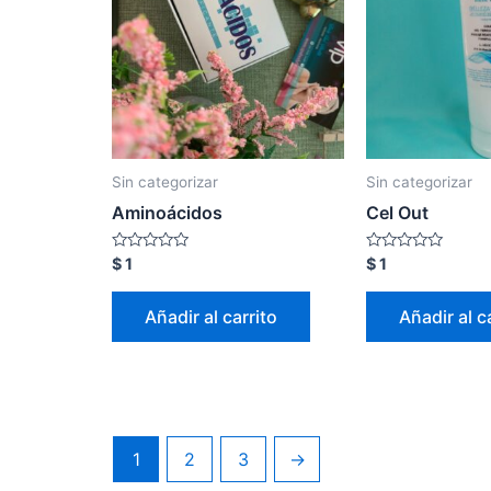
Sin categorizar
Sin categorizar
Aminoácidos
Cel Out
Valorado
Valorado
$
1
$
1
con
con
0
0
de
de
Añadir al carrito
Añadir al c
5
5
1
2
3
→