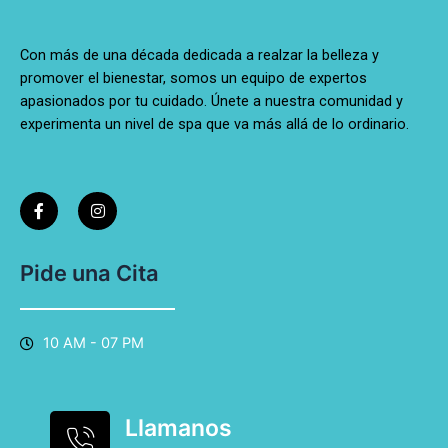
Con más de una década dedicada a realzar la belleza y
promover el bienestar, somos un equipo de expertos
apasionados por tu cuidado. Únete a nuestra comunidad y
experimenta un nivel de spa que va más allá de lo ordinario.
F
I
a
n
c
s
e
t
b
a
o
g
Pide una Cita
o
r
k
a
-
m
f
10 AM - 07 PM
Llamanos