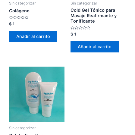
Sin categorizar
Sin categorizar
Cold Gel Tónico para
Colágeno
Masaje Reafirmante y
Tonificante
Valorado
$
1
con
0
Valorado
$
1
de
Añadir al carrito
con
5
0
de
Añadir al carrito
5
Sin categorizar