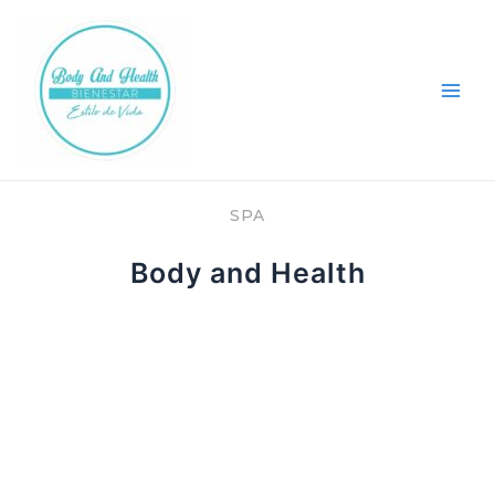
Ir
Main
al
Men
contenido
SPA
Body and Health