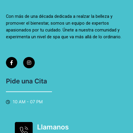
Con más de una década dedicada a realzar la belleza y
promover el bienestar, somos un equipo de expertos
apasionados por tu cuidado. Únete a nuestra comunidad y
experimenta un nivel de spa que va más allá de lo ordinario.
F
I
a
n
c
s
e
t
b
a
o
g
Pide una Cita
o
r
k
a
-
m
f
10 AM - 07 PM
Llamanos