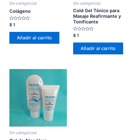
Sin categorizar
Sin categorizar
Cold Gel Tónico para
Colágeno
Masaje Reafirmante y
Tonificante
Valorado
$
1
con
0
Valorado
$
1
de
Añadir al carrito
con
5
0
de
Añadir al carrito
5
Sin categorizar