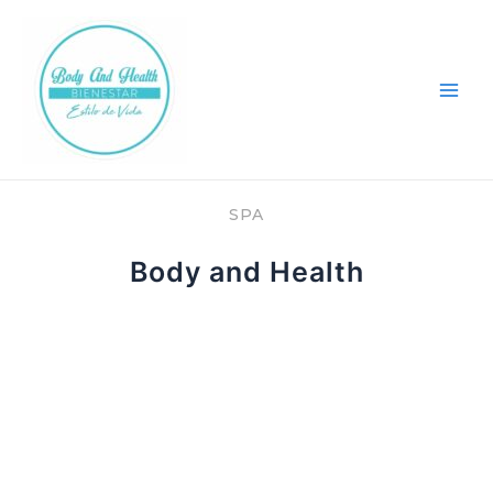
Ir
Main
al
Men
contenido
SPA
Body and Health