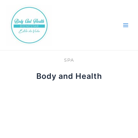
Ir
Main
al
Men
contenido
SPA
Body and Health