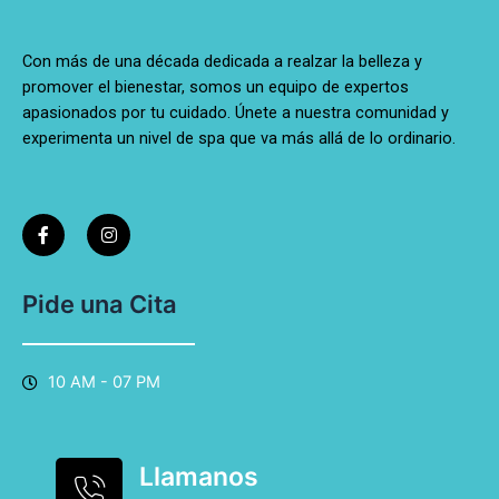
Con más de una década dedicada a realzar la belleza y
promover el bienestar, somos un equipo de expertos
apasionados por tu cuidado. Únete a nuestra comunidad y
experimenta un nivel de spa que va más allá de lo ordinario.
F
I
a
n
c
s
e
t
b
a
o
g
Pide una Cita
o
r
k
a
-
m
f
10 AM - 07 PM
Llamanos