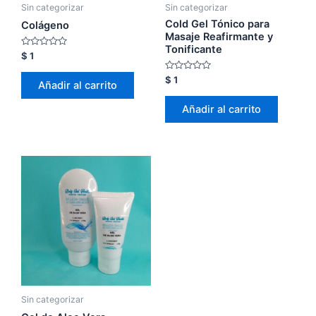
Sin categorizar
Sin categorizar
Cold Gel Tónico para
Colágeno
Masaje Reafirmante y
Tonificante
Valorado
$
1
con
0
Valorado
$
1
de
Añadir al carrito
con
5
0
de
Añadir al carrito
5
Sin categorizar