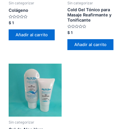
Sin categorizar
Sin categorizar
Cold Gel Tónico para
Colágeno
Masaje Reafirmante y
Tonificante
Valorado
$
1
con
0
Valorado
$
1
de
Añadir al carrito
con
5
0
de
Añadir al carrito
5
Sin categorizar