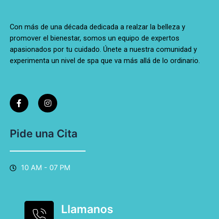
Con más de una década dedicada a realzar la belleza y
promover el bienestar, somos un equipo de expertos
apasionados por tu cuidado. Únete a nuestra comunidad y
experimenta un nivel de spa que va más allá de lo ordinario.
F
I
a
n
c
s
e
t
b
a
o
g
Pide una Cita
o
r
k
a
-
m
f
10 AM - 07 PM
Llamanos