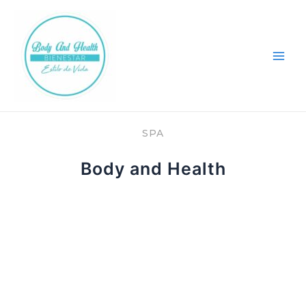
Ir
Main
al
Men
contenido
SPA
Body and Health