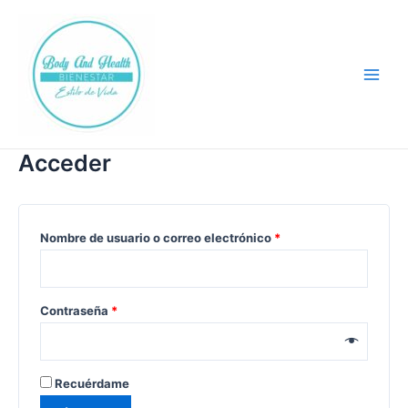
Ir
Main
al
Men
contenido
Acceder
Nombre de usuario o correo electrónico
*
Contraseña
*
Recuérdame