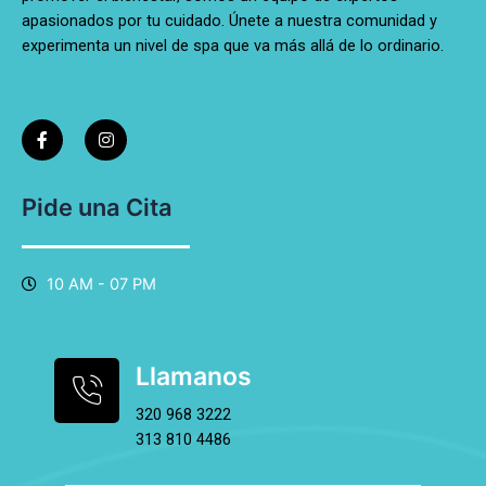
apasionados por tu cuidado. Únete a nuestra comunidad y
experimenta un nivel de spa que va más allá de lo ordinario.
F
I
a
n
c
s
e
t
b
a
o
g
Pide una Cita
o
r
k
a
-
m
f
10 AM - 07 PM
Llamanos
320 968 3222
313 810 4486