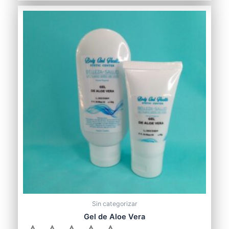
0
de
5
Sin categorizar
Gel de Aloe Vera