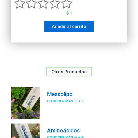
$
1
Valorado
Añadir al carrito
con
0
de
5
Otros Productos
Messolipo
CONOCER MÁS →→→
Aminoácidos
CONOCER MÁS →→→