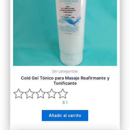
Sin categorizar
Cold Gel Tónico para Masaje Reafirmante y
Tonificante
$
1
Valorado
Añadir al carrito
con