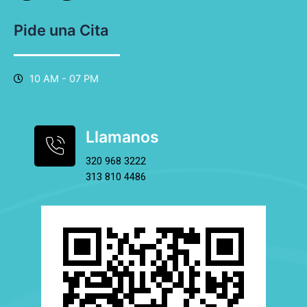
e
t
b
a
o
g
Pide una Cita
o
r
k
a
-
m
f
10 AM - 07 PM
Llamanos
320 968 3222
313 810 4486